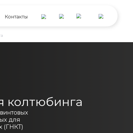
Контакты
Екатеринбург
Пермь
га
Челябинск
Уфа
Ноябрьск
я колтюбинга
 винтовых
ых для
х (ГНКТ)