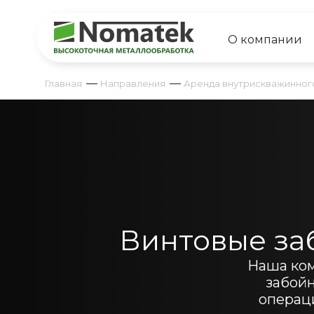
О компании
—
—
Главная
Направления
Аренда внутрискважинног
Винтовые за
Наша ком
забой
операци