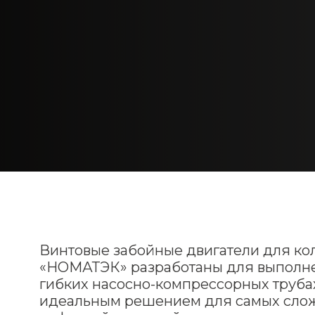
Винтовые забойные двигатели для ко
«НОМАТЭК» разработаны для выполн
гибких насосно-компрессорных трубах
идеальным решением для самых слож