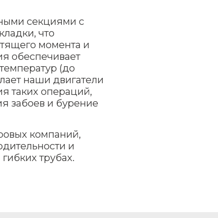
ными секциями с
ладки, что
утящего момента и
ия обеспечивает
температур (до
елает наши двигатели
я таких операций,
ия забоев и бурение
ровых компаний,
одительности и
гибких трубах.